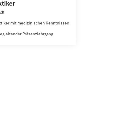
ktiker
adt
ktiker mit medizinischen Kenntnissen
egleitender Präsenzlehrgang