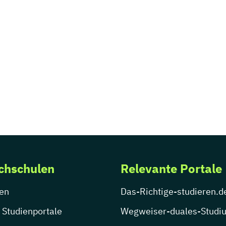
chschulen
Relevante Portale
en
Das-Richtige-studieren.d
 Studienportale
Wegweiser-duales-Studi