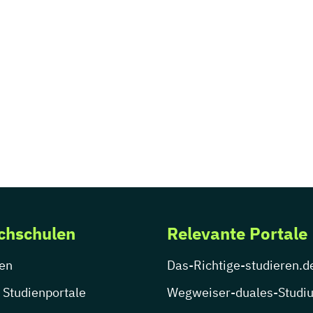
chschulen
Relevante Portale
en
Das-Richtige-studieren.d
 Studienportale
Wegweiser-duales-Studi