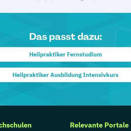
Das passt dazu:
Heilpraktiker Fernstudium
Heilpraktiker Ausbildung Intensivkurs
chschulen
Relevante Portale