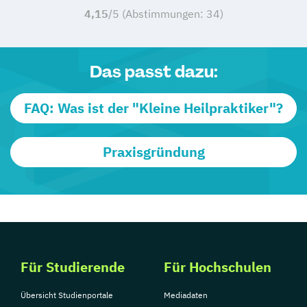
4,15
/5 (Abstimmungen:
34
)
Das passt dazu:
FAQ: Was ist der "Kleine Heilpraktiker"?
Praxisgründung
Für Studierende
Für Hochschulen
Übersicht Studienportale
Mediadaten