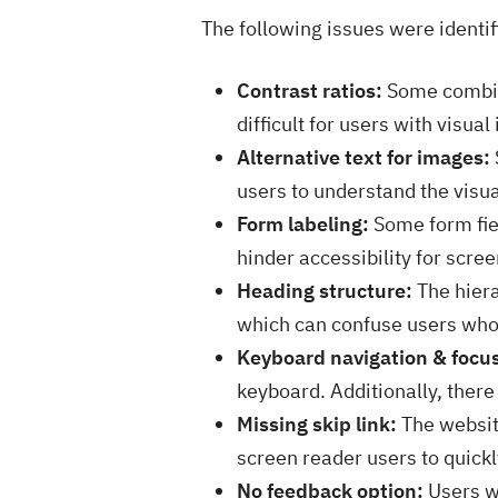
The following issues were identifi
Contrast ratios:
Some combina
difficult for users with visua
Alternative text for images:
users to understand the visua
Form labeling:
Some form fiel
hinder accessibility for scre
Heading structure:
The hiera
which can confuse users who 
Keyboard navigation & focus 
keyboard. Additionally, there 
Missing skip link:
The website
screen reader users to quick
No feedback option:
Users wi