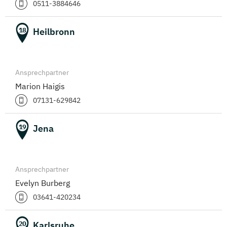
0511-3884646
Heilbronn
18
Ansprechpartner
Marion Haigis
07131-629842
Jena
19
Ansprechpartner
Evelyn Burberg
03641-420234
Karlsruhe
20