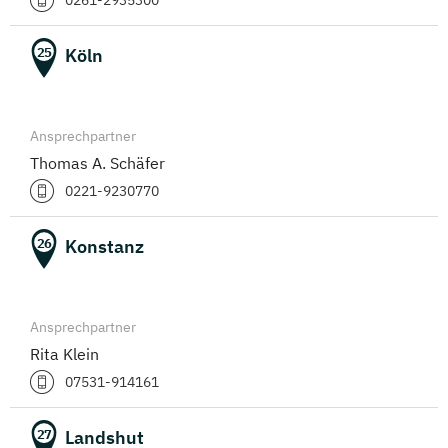
0261-2935300
Köln
25
Ansprechpartner
Thomas A. Schäfer
0221-9230770
Konstanz
26
Ansprechpartner
Rita Klein
07531-914161
Landshut
27