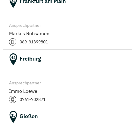
Frankfurt am Main
13
Ansprechpartner
Markus Rübsamen
069-91399801
Freiburg
14
Ansprechpartner
Immo Loewe
0761-702871
Gießen
15