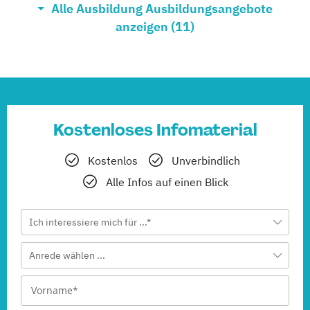
Alle Ausbildung Ausbildungsangebote
Heilpraktiker Ausbildung
anzeigen (11)
(Fernlehrgang)
Kinderheilpraktiker - natürliche
Kinderheilkunde
(Fernlehrgang)
Kostenloses Infomaterial
Massagetherapie
(Fernlehrgang)
Kostenlos
Unverbindlich
Alle Infos auf einen Blick
Osteopathie Ausbildung
(Fernlehrgang)
Ich interessiere mich für ...*
Psychologische Beratung
Anrede wählen ...
(Fernlehrgang)
Tierheilpraktiker