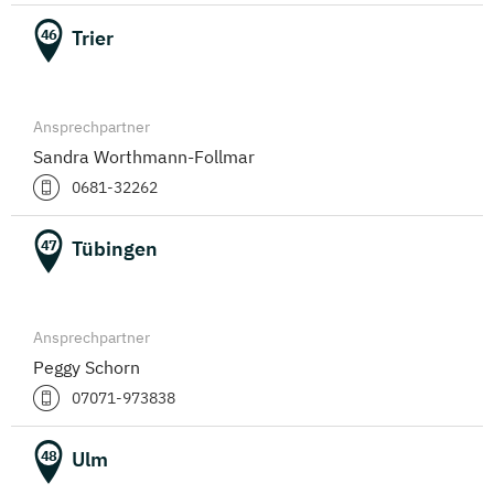
Trier
46
Ansprechpartner
Sandra Worthmann-Follmar
0681-32262
Tübingen
47
Ansprechpartner
Peggy Schorn
07071-973838
Ulm
48