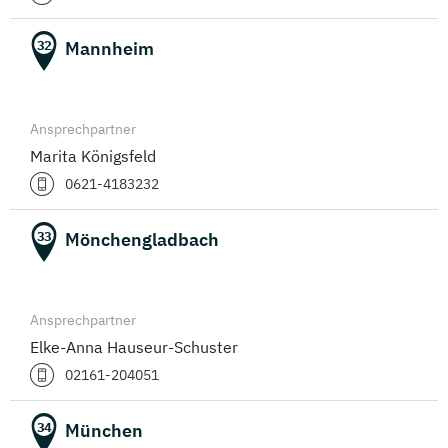
Mannheim
32
Ansprechpartner
Marita Königsfeld
0621-4183232
Mönchengladbach
33
Ansprechpartner
Elke-Anna Hauseur-Schuster
02161-204051
München
34