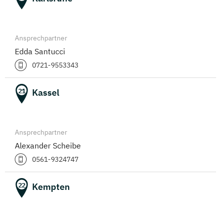
Ansprechpartner
Edda Santucci
0721-9553343
Kassel
21
Ansprechpartner
Alexander Scheibe
0561-9324747
Kempten
22