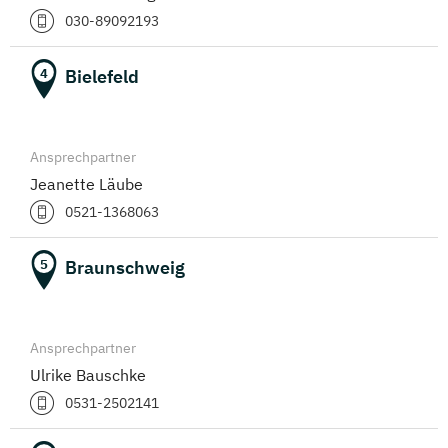
030-89092193
Bielefeld
4
Ansprechpartner
Jeanette Läube
0521-1368063
Braunschweig
5
Ansprechpartner
Ulrike Bauschke
0531-2502141