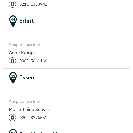
0211-1373741
Erfurt
11
Ansprechpartner
Anne Kempf
0361-5661166
Essen
12
Ansprechpartner
Marie-Luise Schyra
0201-8775551