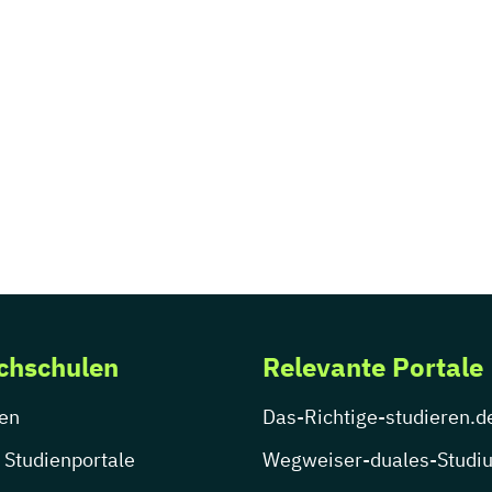
chschulen
Relevante Portale
en
Das-Richtige-studieren.d
 Studienportale
Wegweiser-duales-Studi