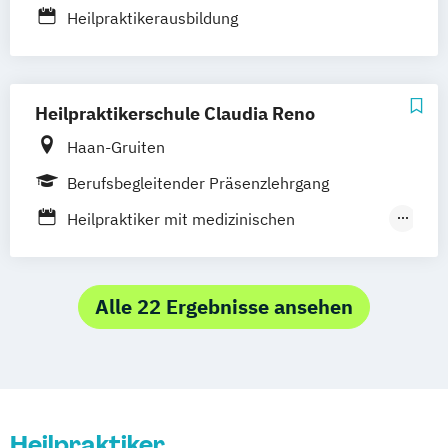
Heilpraktikerausbildung
Heilpraktikerschule Claudia Reno
Haan-Gruiten
Berufsbegleitender Präsenzlehrgang
Heilpraktiker mit medizinischen
Kenntnissen
Heilpraktiker ohne medizinische
Kenntnisse
Alle 22 Ergebnisse ansehen
Heilpraktiker