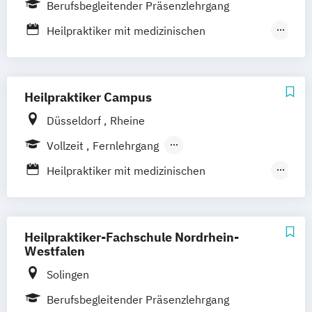
Berufsbegleitender Präsenzlehrgang
Online-Campus
Heidelberg
Heilpraktiker mit medizinischen
Kenntnissen
Heilpraktiker ohne medizinische
Kenntnisse
Heilpraktiker Campus
Düsseldorf
Rheine
Vollzeit
Fernlehrgang
Berufsbegleitender Präsenzlehrgang
Heilpraktiker mit medizinischen
Kenntnissen
Heilpraktiker ohne medizinische
Kenntnisse
Heilpraktiker-Fachschule Nordrhein-
Westfalen
Solingen
Berufsbegleitender Präsenzlehrgang