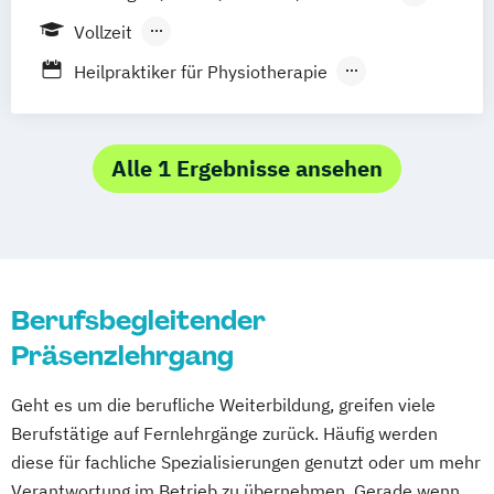
Stuttgart
Offenburg
Friedrichshafen
Vollzeit
Berufsbegleitender Präsenzlehrgang
Heilpraktiker für Physiotherapie
Heilpraktiker für naturheilkundliche Medizin
Heilpraktikerausbildung für Psychotherapie
Alle 1 Ergebnisse ansehen
Berufsbegleitender
Präsenzlehrgang
Geht es um die berufliche Weiterbildung, greifen viele
Berufstätige auf Fernlehrgänge zurück. Häufig werden
diese für fachliche Spezialisierungen genutzt oder um mehr
Verantwortung im Betrieb zu übernehmen. Gerade wenn