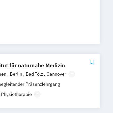
itut für naturnahe Medizin
men
Berlin
Bad Tölz
Gannover
tz
Darmstadt
Bad Säckingen
begleitender Präsenzlehrgang
amburg
Rostock
Schwerin
Dresden
r Physiotherapie
 Elster
München
Schwandorf
it medizinischen Kenntnissen
sbildung für Psychotherapie