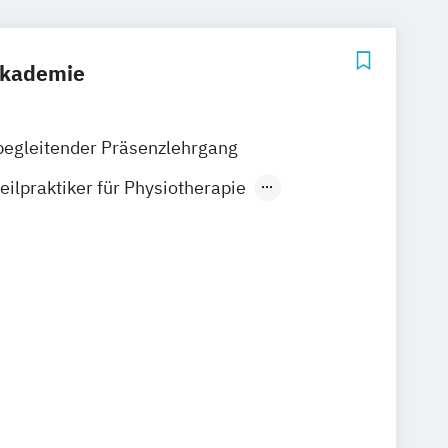
akademie
begleitender Präsenzlehrgang
eilpraktiker für Physiotherapie
sbildung für Psychotherapie