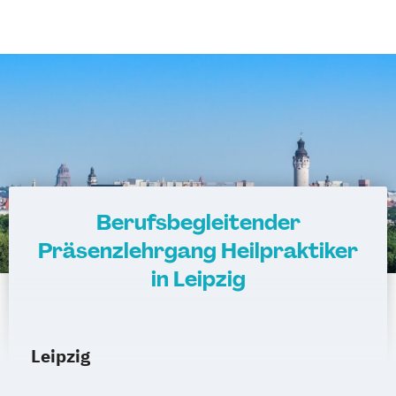
Berufsbegleitender
Präsenzlehrgang Heilpraktiker
in Leipzig
Leipzig