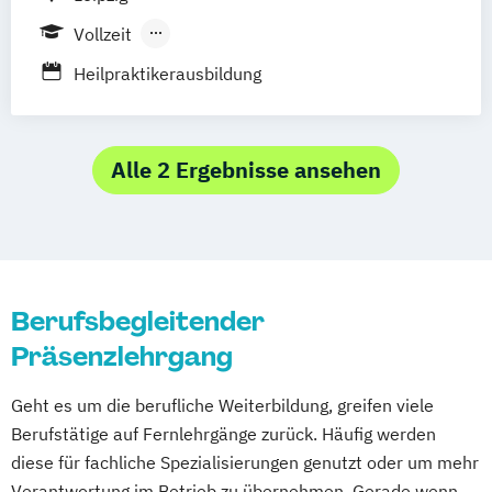
Massagetherapie
Nürnberg
Oldenburg
Osnabrück
Osteopathie Ausbildung
Vollzeit
Passau
Regensburg
Rosenheim
Psychologische Beratung
Berufsbegleitender Präsenzlehrgang
Heilpraktikerausbildung
Rostock
Saarbrücken
Siegen
Stuttgart
Tierheilpraktiker
Trier
Tübingen
Ulm
Ästhetische ganzheitliche Therapie bei den
Villingen-Schwenningen
Würzburg
Zürich
Paracelsus Gesundheitsakademien
Alle 2 Ergebnisse ansehen
Berufsbegleitender
Präsenzlehrgang
Geht es um die berufliche Weiterbildung, greifen viele
Berufstätige auf Fernlehrgänge zurück. Häufig werden
diese für fachliche Spezialisierungen genutzt oder um mehr
Verantwortung im Betrieb zu übernehmen. Gerade wenn