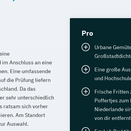
Pro
Urbane Gemüter 
 eine
Großstadtdicht
d im Anschluss an eine
Eine große Aus
ehen. Eine umfassende
und Hochschule
uf die Prüfung liefern
schland. Da das
Frische Fritten
r sehr unterschiedlich
Poffertjes zum 
 es ratsam sich vorher
Niederlande sin
mieren. Am Standort
von dir entfernt
zur Auswahl.