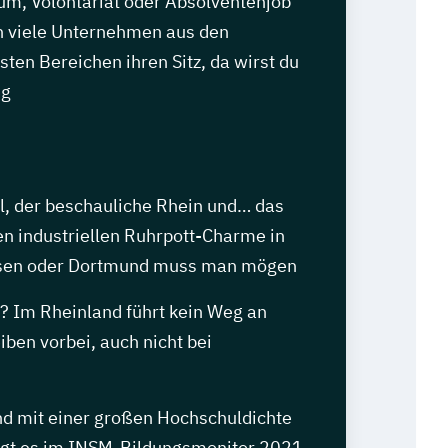
um, Volontariat oder Absolventenjob
 viele Unternehmen aus den
sten Bereichen ihren Sitz, da wirst du
ig
el, der beschauliche Rhein und… das
en industriellen Ruhrpott-Charme in
ssen oder Dortmund muss man mögen
h? Im Rheinland führt kein Weg an
ben vorbei, auch nicht bei
d mit einer großen Hochschuldichte
egt es im INSM-Bildungsmonitor 2021