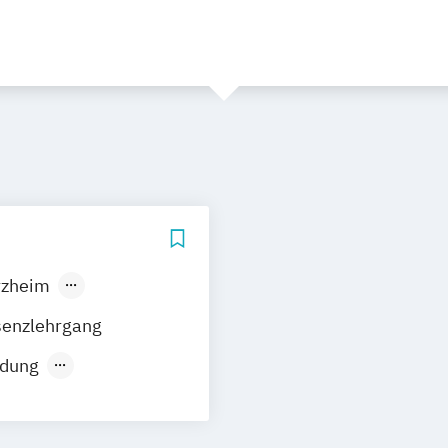
rzheim
senzlehrgang
ldung