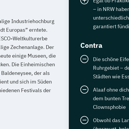
Egal ob Praktik
– in NRW haben
unterschiedlich
alige Industriehochburg
garantiert fünd
dt Europas” erntete.
ESCO-Weltkulturerbe
Contra
lige Zechenanlage. Der
eute einige Museen, die
Die schöne Eif
cken. Die Einheimischen
Ruhrgebiet – d
 Baldeneysee, der als
Städten wie E
ient und sich im Süden
Alaaf ohne dic
hiedenen Festivals der
dem bunten Trei
Clownsphobie
Obwohl das Lan
überzeugt, bel