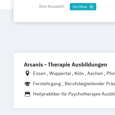
Ihre Auswahl:
Zertifikat
Arsanis - Therapie Ausbildungen
Essen
Wuppertal
Köln
Aachen
Pfo
Düsseldorf
Online
Fernlehrgang
Berufsbegleitender Prä
Heilpraktiker für Psychotherapie Ausbi
Heilpraktiker-Ausbildung