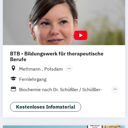
BTB - Bildungswerk für therapeutische
Berufe
Mettmann
Potsdam
Remscheid (Hauptsitz)
Hannover
Unna
Fernlehrgang
Dortmund
Heidelberg
Hamburg
Biochemie nach Dr. Schüßler / Schüßler-
Leichlingen
Frankfurt am Main
Salze
Augsburg
Horstmar
Coach für Kinderentspannung
Kostenloses Infomaterial
Neustadt an der Weinstraße
Pirmasens
Fachkraft für Osteoporose-Prophylaxe
Nürnberg
Bochum
München
Bremen
Heilpflanzenkunde
Heilpraktiker
Bingen