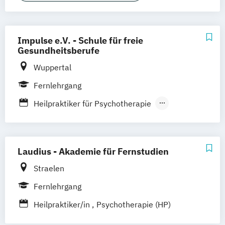
Brettin (Potsdam
Magdeburg)
Duisburg
Fürstenzell (Passau)
Hamburg Bahrenfeld
Impulse e.V. - Schule für freie
Gesundheitsberufe
Hamburg Poppenbüttel
Filderstadt (Stuttgart)
Aachen
Wuppertal
Aschaffenburg
Gemmerich (Koblenz)
Fernlehrgang
Hagen (Dortmund)
St. Märgen (Freiburg)
Heilpraktiker für Psychotherapie
Fernstudium
Heilpraktiker/in
Tierheilpraktiker
Laudius - Akademie für Fernstudien
Straelen
Fernlehrgang
Heilpraktiker/in
Psychotherapie (HP)