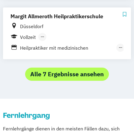
Margit Allmeroth Heilpraktikerschule
Düsseldorf
Vollzeit
Berufsbegleitender Präsenzlehrgang
Heilpraktiker mit medizinischen
Fernlehrgang
Kenntnissen
Heilpraktiker ohne medizinische
Kenntnisse
Alle 7 Ergebnisse ansehen
Heilpraktikerausbildung für Psychotherapie
Fernlehrgang
Fernlehrgänge dienen in den meisten Fällen dazu, sich