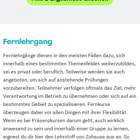
Kleintiere
Kinderheilkunde
Münster
Nürnberg
Oldenburg
Tierheilpraktiker + Akupunktur für Pferde
Massagetherapie
Osnabrück
Passau
Regensburg
Tierheilpraktiker + Grundlagen der
Osteopathie Ausbildung
Rosenheim
Rostock
Saarbrücken
artgerechten Tierhaltung
Psychologische Beratung
Siegen
Stuttgart
Trier
Tübingen
Ulm
Tierheilpraktiker + Heilpflanzenkunde
Fernlehrgang
Tierheilpraktiker
Villingen-Schwenningen
Würzburg
Zürich
Tierheilpraktiker + Homöopathie
Ästhetische ganzheitliche Therapie bei den
Tierheilpraktiker/-in mit zusätzlicher
Fernlehrgänge dienen in den meisten Fällen dazu, sich
Paracelsus Gesundheitsakademien
Fachrichtung "Tierernährungsberater"
innerhalb eines bestimmten Themenfeldes weiterzubilden,
sei es privat oder beruflich. Teilweise werden sie auch
angeboten, um sich auf anstehende Prüfungen
vorzubereiten. Teilnehmer verfolgen oftmals das Ziel, mehr
Verantwortung im Betrieb zu übernehmen oder sich auf ein
bestimmtes Gebiet zu spezialisieren. Fernkurse
überzeugen dabei vor allen Dingen mit ihrer Flexibilität.
Wenn es bei Präsenzkursen darum geht, auch wirklich
anwesend zu sein und innerhalb einer Gruppe zu lernen,
eignest du dir hier den Lehrstoff von Zuhause aus an. So