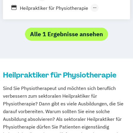
Bad Säckingen
Ludwigsburg
Hamburg
Berufsbegleitender Präsenzlehrgang
Heilpraktiker für Physiotherapie
Rostock
Schwerin
Dresden
Ottersberg
Heilpraktiker mit medizinischen
Bad Elster
Hannover
München
Kenntnissen
Schwandorf
Nürnberg
Heilpraktikerausbildung für Psychotherapie
Alle 1 Ergebnisse ansehen
Heilpraktiker für Physiotherapie
Sind Sie Physiotherapeut und möchten sich beruflich
verbessern zum sektoralen Heilpraktiker für
Physiotherapie? Dann gibt es viele Ausbildungen, die Sie
darauf vorbereiten. Warum sollten Sie eine solche
Ausbildung absolvieren? Als sektoraler Heilpraktiker für
Physiotherapie dürfen Sie Patienten eigenständig