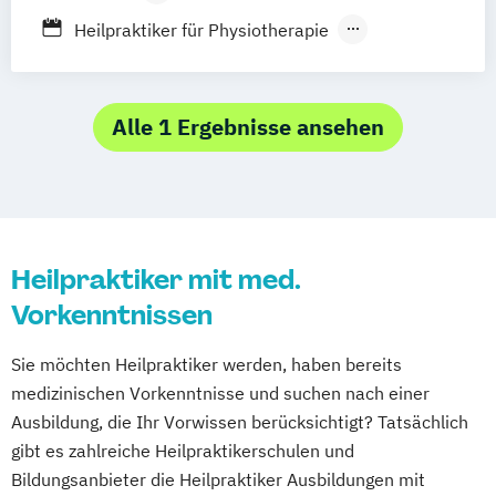
Bad Säckingen
Ludwigsburg
Hamburg
Berufsbegleitender Präsenzlehrgang
Heilpraktiker für Physiotherapie
Rostock
Schwerin
Dresden
Ottersberg
Heilpraktiker mit medizinischen
Bad Elster
Hannover
München
Kenntnissen
Schwandorf
Nürnberg
Heilpraktikerausbildung für Psychotherapie
Alle 1 Ergebnisse ansehen
Heilpraktiker mit med.
Vorkenntnissen
Sie möchten Heilpraktiker werden, haben bereits
medizinischen Vorkenntnisse und suchen nach einer
Ausbildung, die Ihr Vorwissen berücksichtigt? Tatsächlich
gibt es zahlreiche Heilpraktikerschulen und
Bildungsanbieter die Heilpraktiker Ausbildungen mit