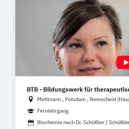
BTB - Bildungswerk für therapeutis
Mettmann
Potsdam
Remscheid (Haup
Hannover
Unna
Dortmund
Heidelbe
Fernlehrgang
Leichlingen
Frankfurt am Main
Augs
Biochemie nach Dr. Schüßler / Schüßle
Neustadt an der Weinstraße
Pirmase