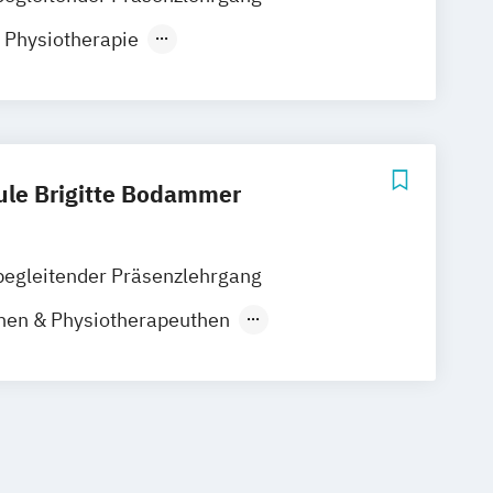
ock
Schwerin
Dresden
Ottersberg
r Physiotherapie
nover
München
Schwandorf
it medizinischen Kenntnissen
sbildung für Psychotherapie
ule Brigitte Bodammer
begleitender Präsenzlehrgang
hen & Physiotherapeuthen
ür Psychotherapie
sbildung