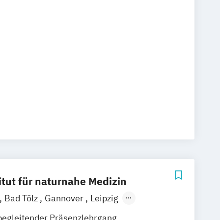
itut für naturnahe Medizin
Bad Tölz
Gannover
Leipzig
stadt
Bad Säckingen
Ludwigsburg
begleitender Präsenzlehrgang