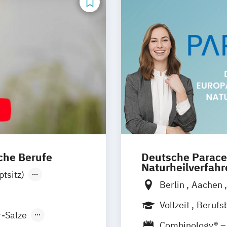
che Berufe
Deutsche Parace
Naturheilverfah
tsitz)
Berlin
Aachen
rg
Hamburg
Bremen
Chemn
burg
Horstmar
Vollzeit
Berufs
Erfurt
Essen
F
r-Salze
ns
Nürnberg
Fernlehrgang
Combinology® – 