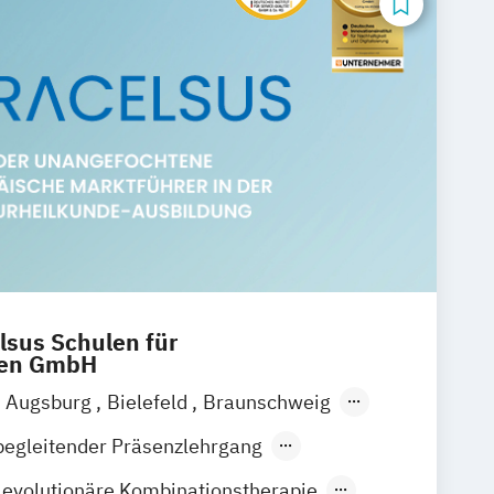
lsus Schulen für
ren GmbH
Augsburg
Bielefeld
Braunschweig
itz
Dortmund
Dresden
Düsseldorf
begleitender Präsenzlehrgang
rankfurt am Main
Freiburg
Gießen
evolutionäre Kombinationstherapie