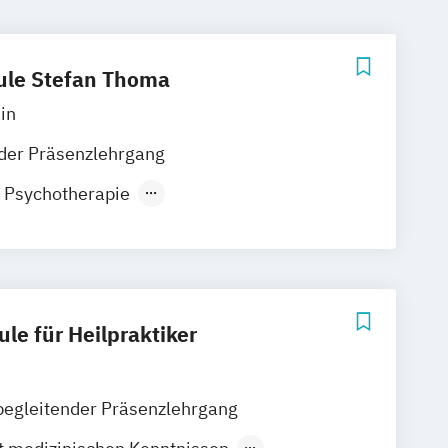
hule Stefan Thoma
in
der Präsenzlehrgang
r Psychotherapie
it medizinischen Kenntnissen
hne medizinische Kenntnisse
le für Heilpraktiker
begleitender Präsenzlehrgang