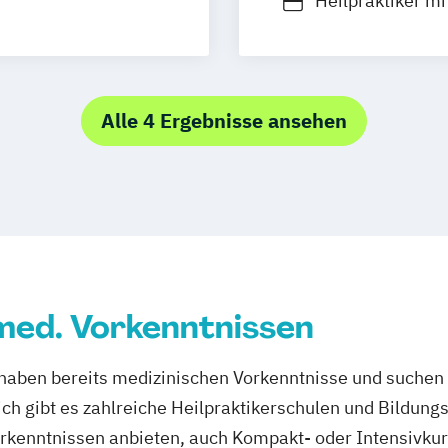
Heilpraktiker m
nissen
Heilpraktiker o
nisse
Heilpraktikerau
Tierheilpraktike
Alle 4 Ergebnisse ansehen
 med. Vorkenntnissen
haben bereits medizinischen Vorkenntnisse und suchen n
ch gibt es zahlreiche Heilpraktikerschulen und Bildungs
rkenntnissen anbieten, auch Kompakt- oder Intensivkur