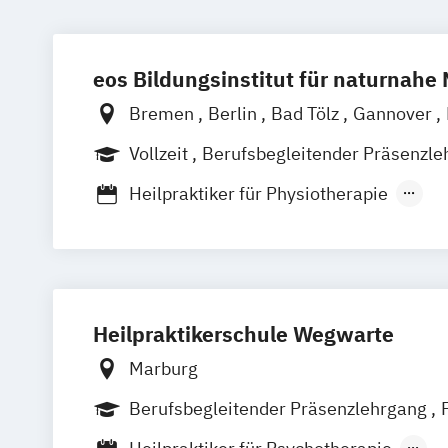
eos Bildungsinstitut für naturnahe
Bremen
Berlin
Bad Tölz
Gannover
Chemnitz
Darmstadt
Bad Säckingen
Vollzeit
Berufsbegleitender Präsenzle
Hamburg
Rostock
Schwerin
Dresd
Heilpraktiker für Physiotherapie
Bad Elster
Hannover
München
Schw
Heilpraktiker mit medizinischen Kennt
Nürnberg
Heilpraktikerausbildung für Psychother
Heilpraktikerschule Wegwarte
Marburg
Berufsbegleitender Präsenzlehrgang