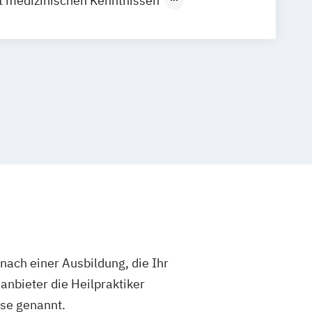
it medizinischen Kenntnissen
hne medizinische Kenntnisse
sbildung für Psychotherapie
r
ach einer Ausbildung, die Ihr
anbieter die Heilpraktiker
se genannt.