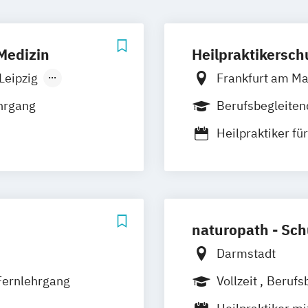
 Medizin
Heilpraktikersc
Leipzig
Frankfurt am Ma
Ludwigsburg
hrgang
Berufsbegleiten
en
Ottersberg
Heilpraktiker fü
andorf
nissen
Heilpraktiker m
apie
Heilpraktiker o
naturopath - Schu
Darmstadt
Fernlehrgang
Vollzeit
Berufs