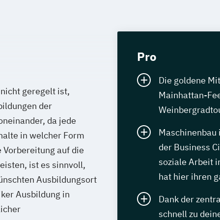
Pro
Die goldene Mi
nicht geregelt ist,
Mainhattan-Fee
bildungen der
Weinbergradtou
oneinander, da jede
Maschinenbau i
halte in welcher Form
der Business Ci
 Vorbereitung auf die
soziale Arbeit 
isten, ist es sinnvoll,
hat hier ihren
ünschten Ausbildungsort
iker Ausbildung in
Dank der zentr
licher
schnell zu dein