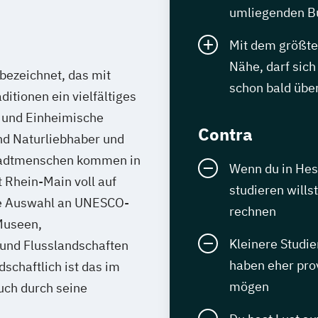
umliegenden B
Mit dem größte
Nähe, darf sich
bezeichnet, das mit
schon bald über
itionen ein vielfältiges
n und Einheimische
Contra
und Naturliebhaber und
tadtmenschen kommen in
Wenn du in Hes
 Rhein-Main voll auf
studieren wills
ße Auswahl an UNESCO-
rechnen
Museen,
Kleinere Studi
und Flusslandschaften
haben eher pro
schaftlich ist das im
mögen
ch durch seine