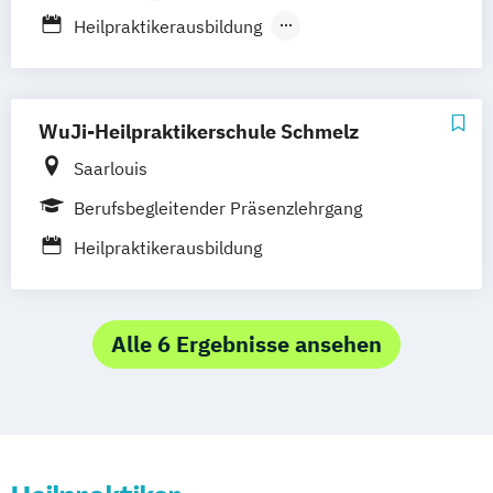
Berufsbegleitender Präsenzlehrgang
Heilpraktikerausbildung
Heilpraktikerausbildung für Psychotherapie
WuJi-Heilpraktikerschule Schmelz
Saarlouis
Berufsbegleitender Präsenzlehrgang
Heilpraktikerausbildung
Alle 6 Ergebnisse ansehen