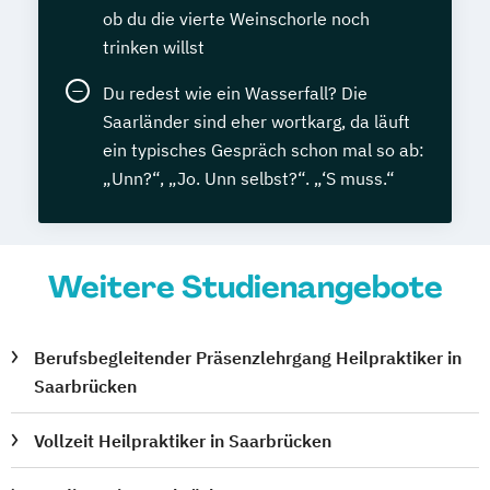
ob du die vierte Weinschorle noch
trinken willst
Du redest wie ein Wasserfall? Die
Saarländer sind eher wortkarg, da läuft
ein typisches Gespräch schon mal so ab:
„Unn?“, „Jo. Unn selbst?“. „‘S muss.“
Weitere Studienangebote
Berufsbegleitender Präsenzlehrgang Heilpraktiker in
Saarbrücken
Vollzeit Heilpraktiker in Saarbrücken