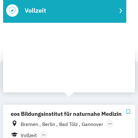
Vollzeit
eos Bildungsinstitut für naturnahe Medizin
Bremen
Berlin
Bad Tölz
Gannover
Leipzig
Chemnitz
Darmstadt
Vollzeit