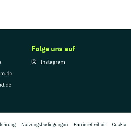
Folge uns auf
e
Instagram
um.de
nd.de
klärung
Nutzungsbedingungen
Barrierefreiheit
Cookie