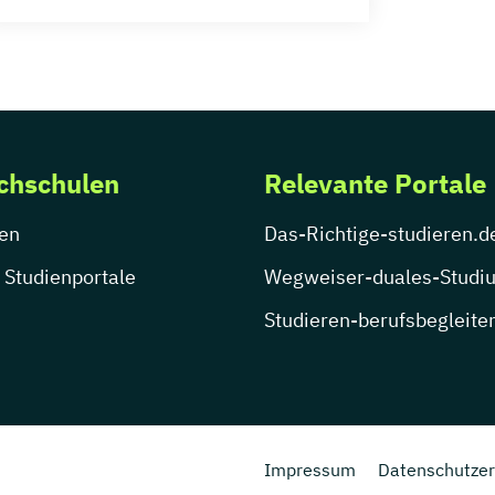
chschulen
Relevante Portale
en
Das-Richtige-studieren.d
 Studienportale
Wegweiser-duales-Studi
Studieren-berufsbegleite
Impressum
Datenschutzer