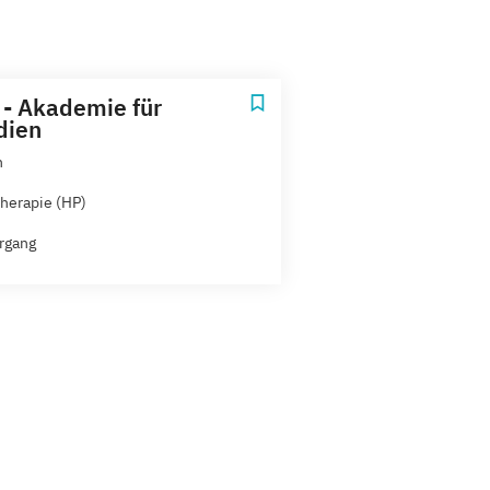
 - Akademie für
dien
n
herapie (HP)
rgang