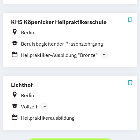
KHS Köpenicker Heilpraktikerschule
Berlin
Berufsbegleitender Präsenzlehrgang
Heilpraktiker-Ausbildung "Bronze"
Heilpraktiker-Ausbildung "Gold"
Heilpraktiker-Ausbildung "Platin"
Heilpraktiker-Ausbildung "Silber"
Lichthof
Berlin
Vollzeit
Berufsbegleitender Präsenzlehrgang
Heilpraktikerausbildung