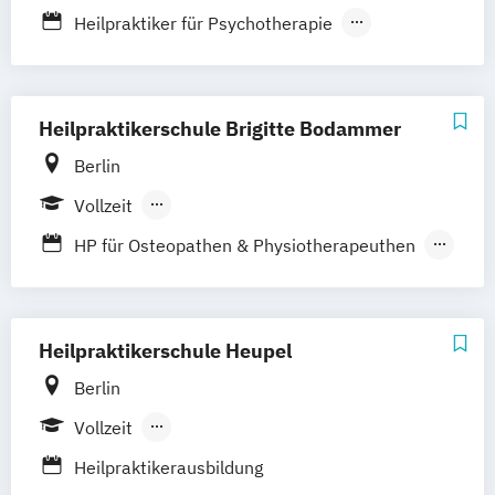
Berufsbegleitender Präsenzlehrgang
Heilpraktiker für Psychotherapie
Heilpraktikerausbildung
Heilpraktikerschule Brigitte Bodammer
Berlin
Vollzeit
Berufsbegleitender Präsenzlehrgang
HP für Osteopathen & Physiotherapeuthen
Heilpraktiker für Psychotherapie
Heilpraktikerausbildung
Heilpraktikerschule Heupel
Berlin
Vollzeit
Berufsbegleitender Präsenzlehrgang
Heilpraktikerausbildung