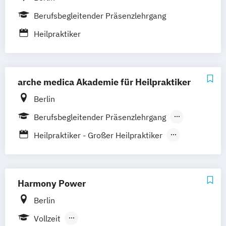
Massagetherapie
Osnabrück
Passau
Regensburg
Osteopathie Ausbildung
Berufsbegleitender Präsenzlehrgang
Rosenheim
Rostock
Saarbrücken
Psychologische Beratung
Heilpraktiker
Siegen
Stuttgart
Trier
Tübingen
Ulm
Tierheilpraktiker
Villingen-Schwenningen
Würzburg
Zürich
Ästhetische ganzheitliche Therapie bei den
Paracelsus Gesundheitsakademien
arche medica Akademie für Heilpraktiker
Berlin
Berufsbegleitender Präsenzlehrgang
Vollzeit
Heilpraktiker - Großer Heilpraktiker
Heilpraktiker für Physiotherapie
Heilpraktiker für Psychotherapie
Harmony Power
Berlin
Vollzeit