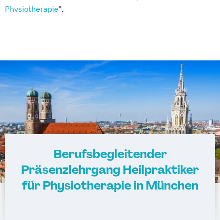
Physiotherapie
".
Berufsbegleitender
Präsenzlehrgang Heilpraktiker
für Physiotherapie in München