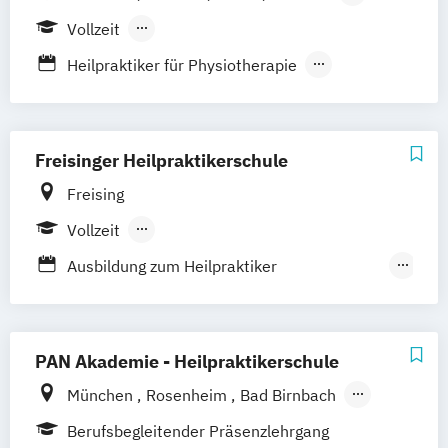
Gannover
Leipzig
Chemnitz
Darmstadt
Vollzeit
Bad Säckingen
Ludwigsburg
Hamburg
Berufsbegleitender Präsenzlehrgang
Heilpraktiker für Physiotherapie
Rostock
Schwerin
Dresden
Ottersberg
Heilpraktiker mit medizinischen
Bad Elster
Hannover
Schwandorf
Kenntnissen
Nürnberg
Heilpraktikerausbildung für Psychotherapie
Freisinger Heilpraktikerschule
Freising
Vollzeit
Berufsbegleitender Präsenzlehrgang
Ausbildung zum Heilpraktiker
Physiotherapie
Ausbildung zum Heilpraktiker
Psychotherapie
PAN Akademie - Heilpraktikerschule
Heilpraktikerausbildung
München
Rosenheim
Bad Birnbach
Bayreuth
Kempten
Altötting
Berufsbegleitender Präsenzlehrgang