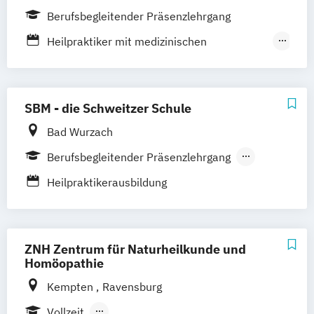
Bayreuth
Kempten
Altötting
Berufsbegleitender Präsenzlehrgang
Heilpraktiker mit medizinischen
Kenntnissen
Heilpraktiker ohne medizinische
Kenntnisse
SBM - die Schweitzer Schule
Sektoraler Heilpraktiker
Bad Wurzach
Berufsbegleitender Präsenzlehrgang
Fernlehrgang
Heilpraktikerausbildung
ZNH Zentrum für Naturheilkunde und
Homöopathie
Kempten
Ravensburg
Vollzeit