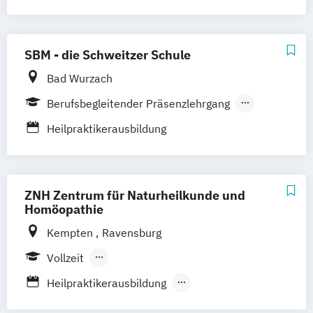
Kenntnissen
Heilpraktiker ohne medizinische
Kenntnisse
SBM - die Schweitzer Schule
Sektoraler Heilpraktiker
Bad Wurzach
Berufsbegleitender Präsenzlehrgang
Fernlehrgang
Heilpraktikerausbildung
ZNH Zentrum für Naturheilkunde und
Homöopathie
Kempten
Ravensburg
Vollzeit
Berufsbegleitender Präsenzlehrgang
Heilpraktikerausbildung
Heilpraktikerausbildung für Psychotherapie