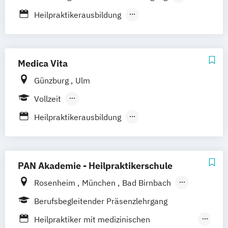
Rosenheim
Rostock
Saarbrücken
Psychologische Beratung
Vollzeit
Heilpraktikerausbildung
Siegen
Stuttgart
Trier
Tübingen
Ulm
Tierheilpraktiker
Heilpraktikerausbildung für Psychotherapie
Villingen-Schwenningen
Würzburg
Zürich
Ästhetische ganzheitliche Therapie bei den
Paracelsus Gesundheitsakademien
Medica Vita
Günzburg
Ulm
Vollzeit
Berufsbegleitender Präsenzlehrgang
Heilpraktikerausbildung
Heilpraktikerausbildung für Psychotherapie
Tierheilpraktiker
PAN Akademie - Heilpraktikerschule
Rosenheim
München
Bad Birnbach
Bayreuth
Kempten
Altötting
Berufsbegleitender Präsenzlehrgang
Heilpraktiker mit medizinischen