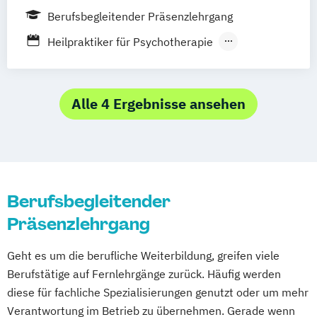
Berufsbegleitender Präsenzlehrgang
Heilpraktiker für Psychotherapie
Heilpraktiker mit medizinischen
Kenntnissen
Heilpraktiker ohne medizinische
Alle 4 Ergebnisse ansehen
Kenntnisse
Berufsbegleitender
Präsenzlehrgang
Geht es um die berufliche Weiterbildung, greifen viele
Berufstätige auf Fernlehrgänge zurück. Häufig werden
diese für fachliche Spezialisierungen genutzt oder um mehr
Verantwortung im Betrieb zu übernehmen. Gerade wenn