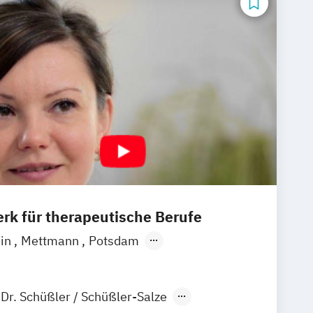
rk für therapeutische Berufe
ain
Mettmann
Potsdam
ptsitz)
Hannover
Unna
Dortmund
mburg
Leichlingen
Augsburg
Dr. Schüßler / Schüßler-Salze
tadt an der Weinstraße
Pirmasens