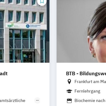
adt
BTB - Bildungswe
Frankfurt am M
Remscheid (Hau
Fernlehrgang
Heidelberg
Ha
 amtsärztliche
Biochemie nach 
Horstmar
Neus