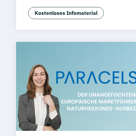
Überprüfung
Phytotherapie - Heilpflanzen kompete
Kostenloses Infomaterial
Psychotherapie – Vorbereitung auf die 
Prüfung nach dem Heilpraktikergesetz
Tierheilpraktiker