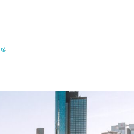
ung
.