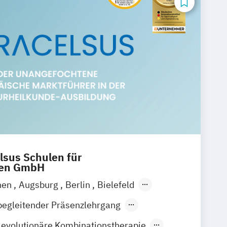
lsus Schulen für
ren GmbH
hen
Augsburg
Berlin
Bielefeld
Bremen
Chemnitz
Dresden
begleitender Präsenzlehrgang
urt
Essen
Frankfurt am Main
evolutionäre Kombinationstherapie