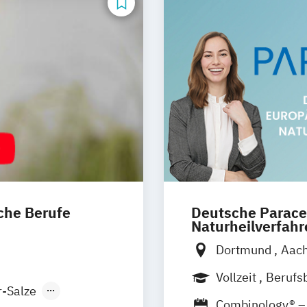
che Berufe
Deutsche Parace
Naturheilverfah
Dortmund
Aac
na
Heidelberg
Braunschweig
Main
Augsburg
Vollzeit
Berufs
Düsseldorf
Erf
r-Salze
e
Pirmasens
Fernlehrgang
Combinology® – 