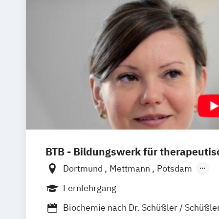
BTB - Bildungswerk für therapeutis
Dortmund
Mettmann
Potsdam
Remscheid (Hauptsitz)
Hannover
Un
Fernlehrgang
Hamburg
Leichlingen
Frankfurt am 
Biochemie nach Dr. Schüßler / Schüßle
Horstmar
Neustadt an der Weinstraß