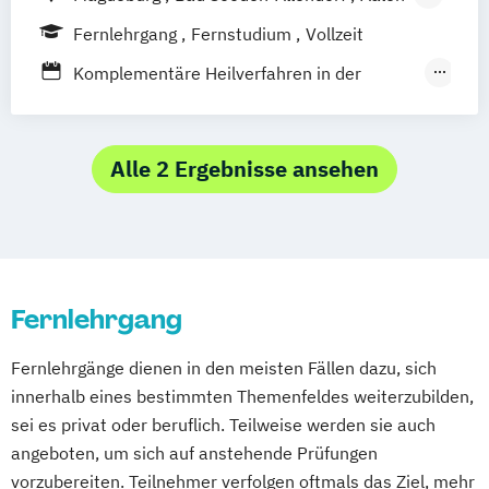
Massagetherapie
Nürnberg
Oldenburg
Osnabrück
Baden-Baden
Berlin
Bonn
Osteopathie Ausbildung
Fernlehrgang
Fernstudium
Vollzeit
Passau
Regensburg
Rosenheim
Friedrichshafen
Hamburg
Hannover
Psychologische Beratung
Komplementäre Heilverfahren in der
Rostock
Saarbrücken
Siegen
Stuttgart
Heilbronn
Kassel
Leipzig
Mannheim
Tierheilpraktiker
Schmerztherapie
Trier
Tübingen
Ulm
München
Bochum
Kaiserslautern
Ästhetische ganzheitliche Therapie bei den
Naturheilkunde und komplementäre
Villingen-Schwenningen
Würzburg
Zürich
Wiesbaden
Regenstauf
Dresden
Paracelsus Gesundheitsakademien
Heilverfahren
Alle 2 Ergebnisse ansehen
Hoyerswerda
Ostfildern
Osteopathie i.V.
Schwentinental / Kiel
Stein / Nürnberg
Wuppertal
Prichsenstadt
Online-Campus
Heidelberg
Fernlehrgang
Fernlehrgänge dienen in den meisten Fällen dazu, sich
innerhalb eines bestimmten Themenfeldes weiterzubilden,
sei es privat oder beruflich. Teilweise werden sie auch
angeboten, um sich auf anstehende Prüfungen
vorzubereiten. Teilnehmer verfolgen oftmals das Ziel, mehr