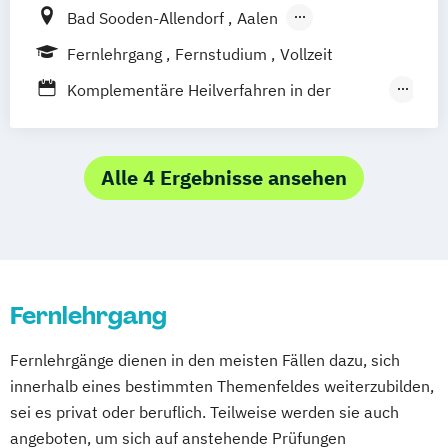
Mönchengladbach
München
Münster
Tierheilpraktiker + Akupunktur für Pferde
Bad Sooden-Allendorf
Aalen
Massagetherapie
Nürnberg
Oldenburg
Osnabrück
Tierheilpraktiker + Grundlagen der
Baden-Baden
Berlin
Bonn
Osteopathie Ausbildung
Fernlehrgang
Fernstudium
Vollzeit
Passau
Regensburg
Rosenheim
artgerechten Tierhaltung
Friedrichshafen
Hamburg
Hannover
Psychologische Beratung
Komplementäre Heilverfahren in der
Rostock
Saarbrücken
Siegen
Stuttgart
Tierheilpraktiker + Heilpflanzenkunde
Heilbronn
Kassel
Leipzig
Mannheim
Tierheilpraktiker
Schmerztherapie
Trier
Tübingen
Ulm
Tierheilpraktiker + Homöopathie
München
Bochum
Kaiserslautern
Ästhetische ganzheitliche Therapie bei den
Naturheilkunde und komplementäre
Villingen-Schwenningen
Würzburg
Zürich
Tierheilpraktiker/-in mit zusätzlicher
Wiesbaden
Regenstauf
Dresden
Paracelsus Gesundheitsakademien
Heilverfahren
Alle 4 Ergebnisse ansehen
Fachrichtung "Tierernährungsberater"
Hoyerswerda
Magdeburg
Ostfildern
Osteopathie i.V.
Schwentinental / Kiel
Stein / Nürnberg
Wuppertal
Prichsenstadt
Online-Campus
Heidelberg
Fernlehrgang
Fernlehrgänge dienen in den meisten Fällen dazu, sich
innerhalb eines bestimmten Themenfeldes weiterzubilden,
sei es privat oder beruflich. Teilweise werden sie auch
angeboten, um sich auf anstehende Prüfungen