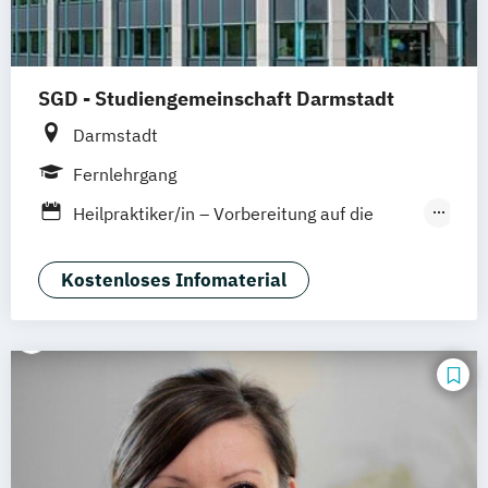
SGD - Studiengemeinschaft Darmstadt
Darmstadt
Fernlehrgang
Heilpraktiker/in – Vorbereitung auf die
amtsärztliche Überprüfung
Phytotherapie - Heilpflanzen kompetent
Kostenloses Infomaterial
anwenden
Psychotherapie – Vorbereitung auf die
amtsärztliche Prüfung nach dem
Heilpraktikergesetz
Tierheilpraktiker