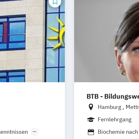
BTB - Bildungswe
Hamburg
Met
Remscheid (Hau
Fernlehrgang
Heidelberg
Lei
kenntnissen
Biochemie nach 
Augsburg
Hors