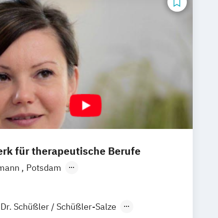
rk für therapeutische Berufe
tmann
Potsdam
ptsitz)
Hannover
Unna
Dortmund
chlingen
Frankfurt am Main
Dr. Schüßler / Schüßler-Salze
tmar
Neustadt an der Weinstraße