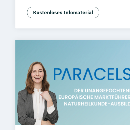
Heilpraktiker/in ohne medizinische Vo
Tierheilpraktiker/in
Kostenloses Infomaterial