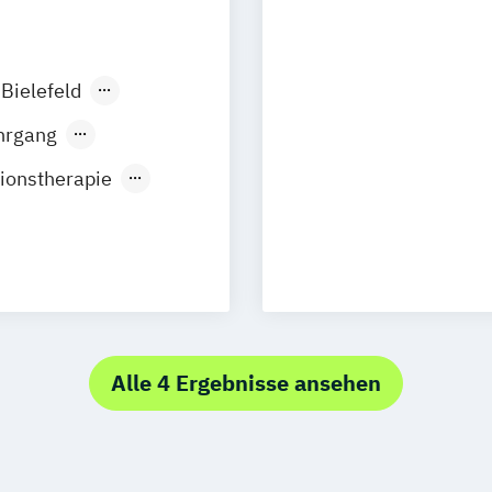
Beratung
Heilpraktiker/-i
Tierheilpraktike
Bielefeld
Tierheilpraktike
ortmund
Tierheilpraktike
hrgang
Tierhaltung
ionstherapie
Hannover
Tierheilpraktik
empten
Kiel
Tierheilpraktik
lpraktiker
eipzig
Lindau
Tierheilpraktike
engladbach
"Tierernährungs
heilkunde
urg
Osnabrück
dung
stock
tiker
Tübingen
Ulm
Alle 4 Ergebnisse ansehen
 den Paracelsus
rich