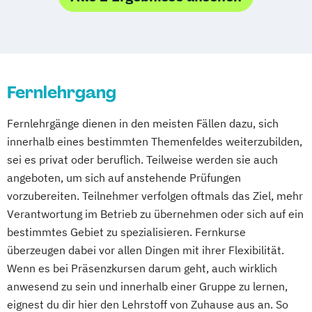
Kleintiere
Kinderheilkunde
Münster
Nürnberg
Oldenburg
Tierheilpraktiker + Akupunktur für Pferde
Massagetherapie
Osnabrück
Passau
Regensburg
Tierheilpraktiker + Grundlagen der
Osteopathie Ausbildung
Rosenheim
Rostock
Saarbrücken
artgerechten Tierhaltung
Psychologische Beratung
Siegen
Stuttgart
Trier
Tübingen
Ulm
Tierheilpraktiker + Heilpflanzenkunde
Fernlehrgang
Tierheilpraktiker
Villingen-Schwenningen
Würzburg
Zürich
Tierheilpraktiker + Homöopathie
Ästhetische ganzheitliche Therapie bei den
Tierheilpraktiker/-in mit zusätzlicher
Fernlehrgänge dienen in den meisten Fällen dazu, sich
Paracelsus Gesundheitsakademien
Fachrichtung "Tierernährungsberater"
innerhalb eines bestimmten Themenfeldes weiterzubilden,
sei es privat oder beruflich. Teilweise werden sie auch
angeboten, um sich auf anstehende Prüfungen
vorzubereiten. Teilnehmer verfolgen oftmals das Ziel, mehr
Verantwortung im Betrieb zu übernehmen oder sich auf ein
bestimmtes Gebiet zu spezialisieren. Fernkurse
überzeugen dabei vor allen Dingen mit ihrer Flexibilität.
Wenn es bei Präsenzkursen darum geht, auch wirklich
anwesend zu sein und innerhalb einer Gruppe zu lernen,
eignest du dir hier den Lehrstoff von Zuhause aus an. So