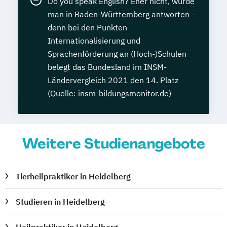
Do you speak English? Eher nicht, würde
man in Baden-Württemberg antworten -
denn bei den Punkten
Internationalisierung und
Sprachenförderung an (Hoch-)Schulen
belegt das Bundesland im INSM-
Ländervergleich 2021 den 14. Platz
(Quelle: insm-bildungsmonitor.de)
Weitere Studienangebote
Tierheilpraktiker in Heidelberg
Studieren in Heidelberg
Heilpraktiker in Heidelberg