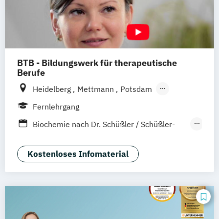
BTB - Bildungswerk für therapeutische
Berufe
Heidelberg
Mettmann
Potsdam
Remscheid (Hauptsitz)
Hannover
Unna
Fernlehrgang
Dortmund
Hamburg
Leichlingen
Biochemie nach Dr. Schüßler / Schüßler-
Frankfurt am Main
Augsburg
Horstmar
Salze
Neustadt an der Weinstraße
Pirmasens
Coach für Kinderentspannung
Kostenloses Infomaterial
Nürnberg
Bochum
München
Bremen
Fachkraft für Osteoporose-Prophylaxe
Bingen
Heilpflanzenkunde
Heilpraktiker
Heilpraktiker + Akupunktur
Heilpraktiker + Ernährungsberatung