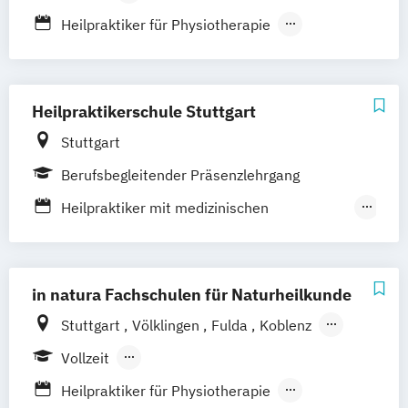
Bad Säckingen
Ludwigsburg
Hamburg
Berufsbegleitender Präsenzlehrgang
Heilpraktiker für Physiotherapie
Rostock
Schwerin
Dresden
Ottersberg
Heilpraktiker mit medizinischen
Bad Elster
Hannover
München
Kenntnissen
Schwandorf
Nürnberg
Heilpraktikerausbildung für Psychotherapie
Heilpraktikerschule Stuttgart
Stuttgart
Berufsbegleitender Präsenzlehrgang
Heilpraktiker mit medizinischen
Kenntnissen
Heilpraktiker ohne medizinische
Kenntnisse
in natura Fachschulen für Naturheilkunde
Sektoraler Heilpraktiker (Physiotherapie)
Stuttgart
Völklingen
Fulda
Koblenz
Pirmasens
Offenburg
Friedrichshafen
Vollzeit
Berufsbegleitender Präsenzlehrgang
Heilpraktiker für Physiotherapie