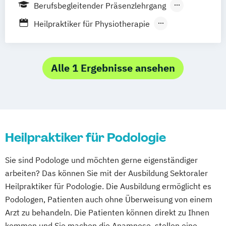
Berufsbegleitender Präsenzlehrgang
Fernlehrgang
Heilpraktiker für Physiotherapie
Heilpraktiker für Podologie
Heilpraktiker mit medizinischen
Kenntnissen
Alle 1 Ergebnisse ansehen
Heilpraktiker ohne medizinische
Kenntnisse
Heilpraktikerausbildung für Psychotherapie
Heilpraktiker für Podologie
Sie sind Podologe und möchten gerne eigenständiger
arbeiten? Das können Sie mit der Ausbildung Sektoraler
Heilpraktiker für Podologie. Die Ausbildung ermöglicht es
Podologen, Patienten auch ohne Überweisung von einem
Arzt zu behandeln. Die Patienten können direkt zu Ihnen
kommen und Sie machen die Anamnese, stellen eine