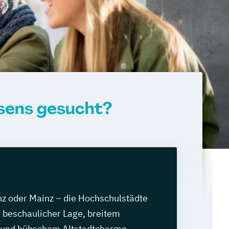
asens gesucht?
nz oder Mainz – die Hochschulstädte
 beschaulicher Lage, breitem
 und hübschem Altstadtcharme