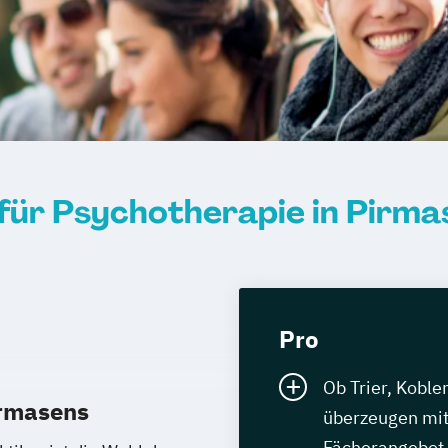
 für Psychotherapie in Pirm
Pro
Ob Trier, Koble
irmasens
überzeugen mit
Fächerangebot