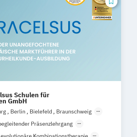
lsus Schulen für
ren GmbH
urg
Berlin
Bielefeld
Braunschweig
itz
Dortmund
Dresden
Düsseldorf
begleitender Präsenzlehrgang
rankfurt am Main
Freiburg
Gießen
evolutionäre Kombinationstherapie