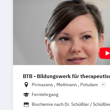
BTB - Bildungswerk für therapeutis
Pirmasens
Mettmann
Potsdam
Remscheid (Hauptsitz)
Hannover
Un
Fernlehrgang
Heidelberg
Hamburg
Leichlingen
Biochemie nach Dr. Schüßler / Schüßle
Frankfurt am Main
Augsburg
Horstm