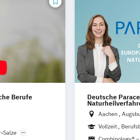
che Berufe
Deutsche Parace
Naturheilverfah
Aachen
Augsb
na
Dortmund
Bremen
Chemn
Vollzeit
Berufs
Erfurt
Essen
F
r-Salze
ar
Fernlehrgang
Combinology® – 