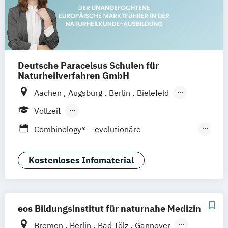
Deutsche Paracelsus Schulen für
Naturheilverfahren GmbH
Aachen
Augsburg
Berlin
Bielefeld
Braunschweig
Bremen
Chemnitz
Vollzeit
Dortmund
Dresden
Düsseldorf
Erfurt
Berufsbegleitender Präsenzlehrgang
Combinology® – evolutionäre
Essen
Frankfurt am Main
Freiburg
Fernlehrgang
Kombinationstherapie
Gießen
Hamburg
Hannover
Heilbronn
Epigenetik Therapie
Kostenloses Infomaterial
Jena
Karlsruhe
Kassel
Kempten
Kiel
Ernährungsberater*in Ausbildung
Koblenz
Köln
Konstanz
Landshut
Heilpraktiker
Heilpraktiker Ausbildung
Leipzig
Lindau
Magdeburg
Mainz
Kinderheilpraktiker - natürliche
Mannheim
Mönchengladbach
München
eos Bildungsinstitut für naturnahe Medizin
Kinderheilkunde
Münster
Nürnberg
Oldenburg
Bremen
Berlin
Bad Tölz
Gannover