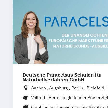
Deutsche Paracelsus Schulen für
Naturheilverfahren GmbH
Aachen
Augsburg
Berlin
Bielefeld
Bremen
Chemnitz
Dortmund
Dresd
Vollzeit
Berufsbegleitender Präsenzle
Erfurt
Essen
Frankfurt am Main
Fre
Fernlehrgang
Combinology® – evolutionäre Kombinat