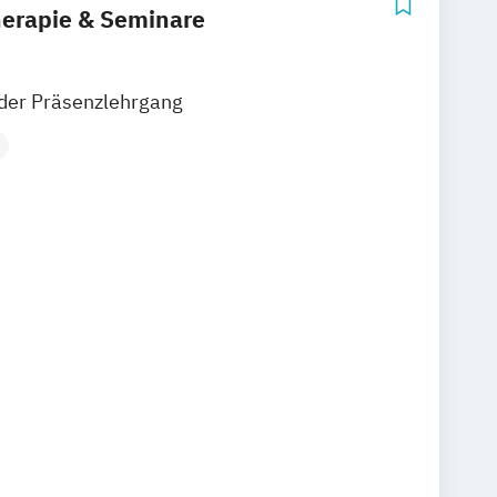
rapie & Seminare
der Präsenzlehrgang
sbildung für Psychotherapie