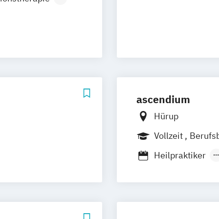
a
Karlsruhe
Konstanz
lpraktiker
g
Mainz
en
Münster
heilkunde
ssau
dung
arbrücken
tiker
m
 den Paracelsus
rich
ascendium
Hürup
Vollzeit
Berufs
Heilpraktiker
Heilpraktikerau