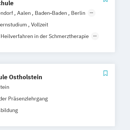
hule
endorf
Aalen
Baden-Baden
Berlin
hshafen
Hamburg
Hannover
ernstudium
Vollzeit
el
Leipzig
Mannheim
München
eilverfahren in der Schmerztherapie
rslautern
Wiesbaden
Regenstauf
 und komplementäre Heilverfahren
rswerda
Magdeburg
Ostfildern
/ Kiel
Stein / Nürnberg
Wuppertal
Online-Campus
Heidelberg
ule Ostholstein
tein
der Präsenzlehrgang
sbildung