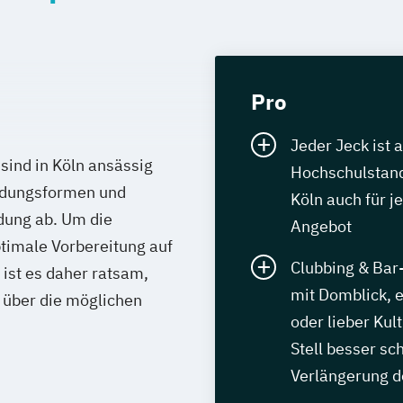
Pro
Jeder Jeck ist 
sind in Köln ansässig
Hochschulstand
ildungsformen und
Köln auch für 
ldung ab. Um die
Angebot
timale Vorbereitung auf
Clubbing & Bar-
 ist es daher ratsam,
mit Domblick, e
 über die möglichen
oder lieber K
Stell besser sc
Verlängerung d