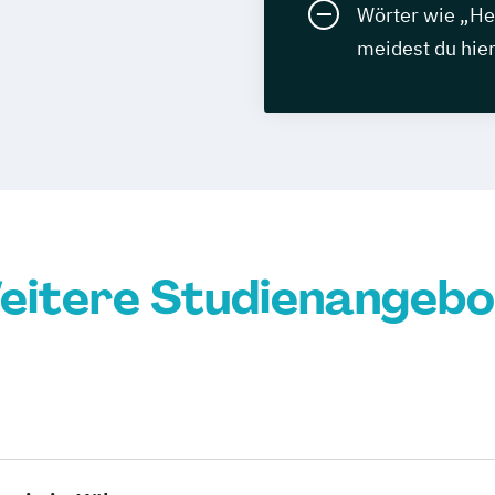
Wörter wie „He
meidest du hie
eitere Studienangebo