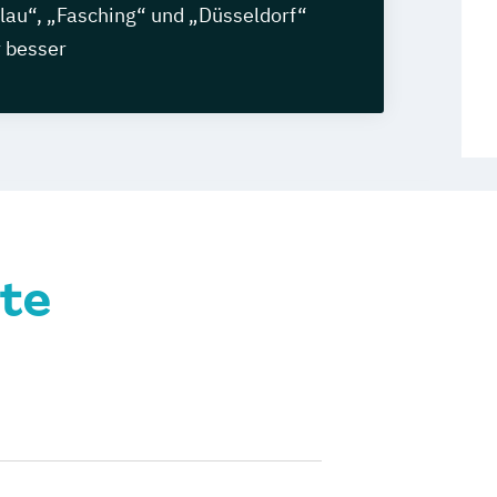
lau“, „Fasching“ und „Düsseldorf“
r besser
te