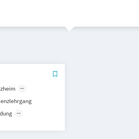
rzheim
senzlehrgang
ldung