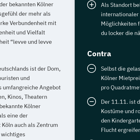
l der bekannten Kölner
Als Standort b
gefühl der mehr als
internationaler
tarke Verbundenheit mit
Möglichkeiten f
nheit und Vielfalt
du locker die 
eit “levve und levve
Contra
utschlands ist der Dom,
Selbst die gela
ouristen und
Kölner Mietprei
as umfangreiche Angebot
pro Quadratmet
n, Kinos, Theatern
Der 11.11. ist
 bekannte Kölner
Kostüme und ro
als eine der
den Kindergarte
t Köln auch als Zentrum
Flucht ergreife
 wichtiges