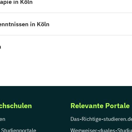
apie in Köln
enntnissen in Köln
n
chschulen
Relevante Portale
en
Das-Richtige-studieren.d
 Studienportale
Wegweiser-duales-Studi