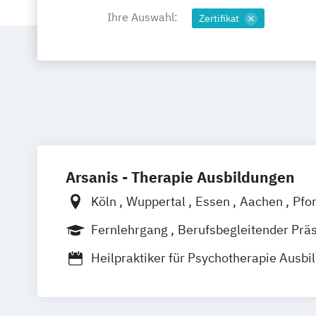
Ihre Auswahl:
Zertifikat
Arsanis - Therapie Ausbildungen
Köln
Wuppertal
Essen
Aachen
Pfo
Düsseldorf
Online
Fernlehrgang
Berufsbegleitender Prä
Heilpraktiker für Psychotherapie Ausbi
Heilpraktiker-Ausbildung