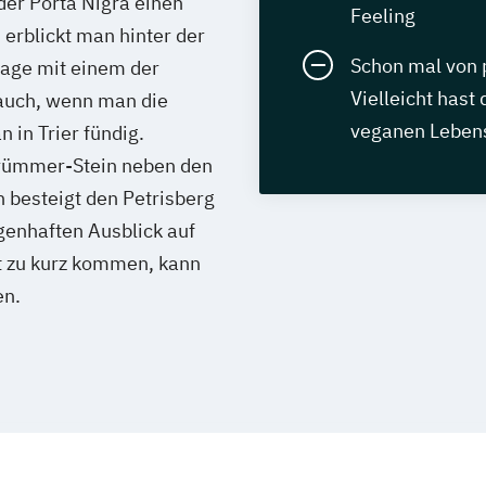
er Porta Nigra einen
Feeling
 erblickt man hinter der
Schon mal von 
lage mit einem der
Vielleicht hast
auch, wenn man die
veganen Lebens
 in Trier fündig.
Trümmer-Stein neben den
 besteigt den Petrisberg
genhaften Ausblick auf
t zu kurz kommen, kann
en.