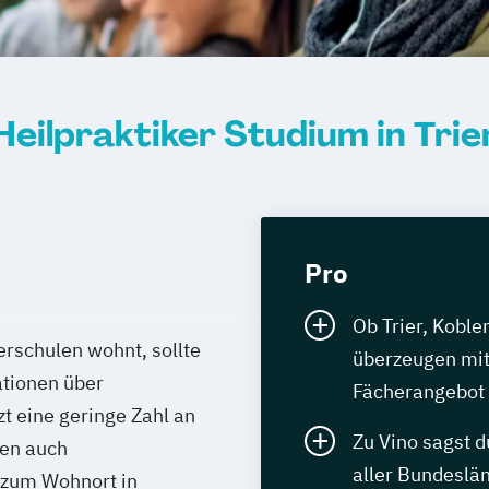
Heilpraktiker Studium in Trie
Pro
Ob Trier, Koble
erschulen wohnt, sollte
überzeugen mit
ationen über
Fächerangebot
zt eine geringe Zahl an
Zu Vino sagst d
ten auch
aller Bundeslä
 zum Wohnort in