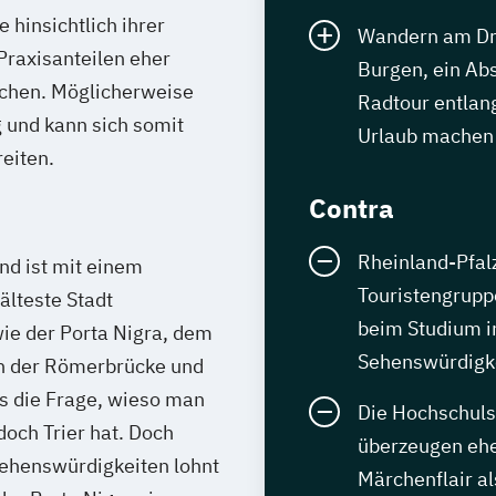
 hinsichtlich ihrer
Wandern am Dre
Praxisanteilen eher
Burgen, ein Ab
echen. Möglicherweise
Radtour entlan
g und kann sich somit
Urlaub machen
reiten.
Contra
Rheinland-Pfalz 
nd ist mit einem
Touristengrupp
älteste Stadt
beim Studium i
ie der Porta Nigra, dem
Sehenswürdigk
h der Römerbrücke und
s die Frage, wieso man
Die Hochschuls
och Trier hat. Doch
überzeugen ehe
 Sehenswürdigkeiten lohnt
Märchenflair al