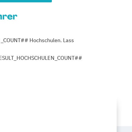
hrer
LEN_COUNT## Hochschulen. Lass
ler ##RESULT_HOCHSCHULEN_COUNT##