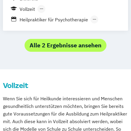
Massagetherapie
Osnabrück
Passau
Regensburg
Osteopathie Ausbildung
Vollzeit
Rosenheim
Rostock
Saarbrücken
Psychologische Beratung
Berufsbegleitender Präsenzlehrgang
Heilpraktiker für Psychotherapie
Siegen
Stuttgart
Trier
Tübingen
Ulm
Tierheilpraktiker
Heilpraktikerausbildung
Villingen-Schwenningen
Würzburg
Zürich
Ästhetische ganzheitliche Therapie bei den
Sektoraler Heilpraktiker für Physiotherapie
Paracelsus Gesundheitsakademien
Alle 2 Ergebnisse ansehen
Vollzeit
Wenn Sie sich für Heilkunde interessieren und Menschen
gesundheitlich unterstützen möchten, bringen Sie bereits
gute Voraussetzungen für die Ausbildung zum Heilpraktiker
mit. Auch diese kann in Vollzeit absolviert werden, wobei
sich die Modelle von Schule zu Schule unterscheiden. So