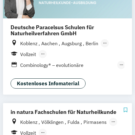
Deutsche Paracelsus Schulen für
Naturheilverfahren GmbH
Koblenz
Aachen
Augsburg
Berlin
Bielefeld
Braunschweig
Bremen
Vollzeit
Chemnitz
Dortmund
Dresden
Berufsbegleitender Präsenzlehrgang
Combinology® – evolutionäre
Düsseldorf
Erfurt
Essen
Fernlehrgang
Kombinationstherapie
Frankfurt am Main
Freiburg
Gießen
Epigenetik Therapie
Kostenloses Infomaterial
Hamburg
Hannover
Heilbronn
Jena
Ernährungsberater*in Ausbildung
Karlsruhe
Kassel
Kempten
Kiel
Köln
Heilpraktiker
Heilpraktiker Ausbildung
Konstanz
Landshut
Leipzig
Lindau
Kinderheilpraktiker - natürliche
Magdeburg
Mainz
Mannheim
in natura Fachschulen für Naturheilkunde
Kinderheilkunde
Mönchengladbach
München
Münster
Koblenz
Völklingen
Fulda
Pirmasens
Massagetherapie
Nürnberg
Oldenburg
Osnabrück
Stuttgart
Offenburg
Friedrichshafen
Osteopathie Ausbildung
Vollzeit