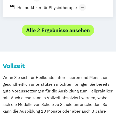
Passau
Regensburg
Rosenheim
Psychologische Beratung
Berufsbegleitender Präsenzlehrgang
Heilpraktiker für Physiotherapie
Rostock
Saarbrücken
Siegen
Stuttgart
Tierheilpraktiker
Heilpraktiker für naturheilkundliche Medizin
Trier
Tübingen
Ulm
Ästhetische ganzheitliche Therapie bei den
Villingen-Schwenningen
Würzburg
Zürich
Paracelsus Gesundheitsakademien
Heilpraktikerausbildung für Psychotherapie
Alle 2 Ergebnisse ansehen
Vollzeit
Wenn Sie sich für Heilkunde interessieren und Menschen
gesundheitlich unterstützen möchten, bringen Sie bereits
gute Voraussetzungen für die Ausbildung zum Heilpraktiker
mit. Auch diese kann in Vollzeit absolviert werden, wobei
sich die Modelle von Schule zu Schule unterscheiden. So
kann die Ausbildung 10 Monate oder aber auch 3 Jahre