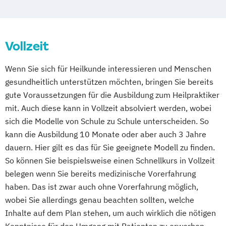
Massagetherapie
Osnabrück
Passau
Regensburg
Osteopathie Ausbildung
Rosenheim
Rostock
Saarbrücken
Psychologische Beratung
Siegen
Stuttgart
Trier
Tübingen
Ulm
Vollzeit
Tierheilpraktiker
Villingen-Schwenningen
Würzburg
Zürich
Ästhetische ganzheitliche Therapie bei den
Wenn Sie sich für Heilkunde interessieren und Menschen
Paracelsus Gesundheitsakademien
gesundheitlich unterstützen möchten, bringen Sie bereits
gute Voraussetzungen für die Ausbildung zum Heilpraktiker
mit. Auch diese kann in Vollzeit absolviert werden, wobei
sich die Modelle von Schule zu Schule unterscheiden. So
kann die Ausbildung 10 Monate oder aber auch 3 Jahre
dauern. Hier gilt es das für Sie geeignete Modell zu finden.
So können Sie beispielsweise einen Schnellkurs in Vollzeit
belegen wenn Sie bereits medizinische Vorerfahrung
haben. Das ist zwar auch ohne Vorerfahrung möglich,
wobei Sie allerdings genau beachten sollten, welche
Inhalte auf dem Plan stehen, um auch wirklich die nötigen