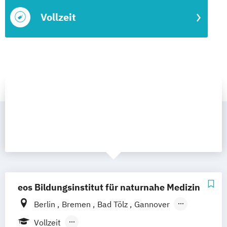
Vollzeit
eos Bildungsinstitut für naturnahe Medizin
Berlin
Bremen
Bad Tölz
Gannover
Leipzig
Chemnitz
Darmstadt
Vollzeit