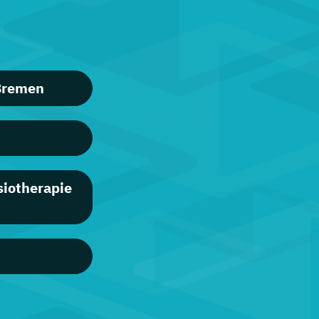
 Bremen
siotherapie