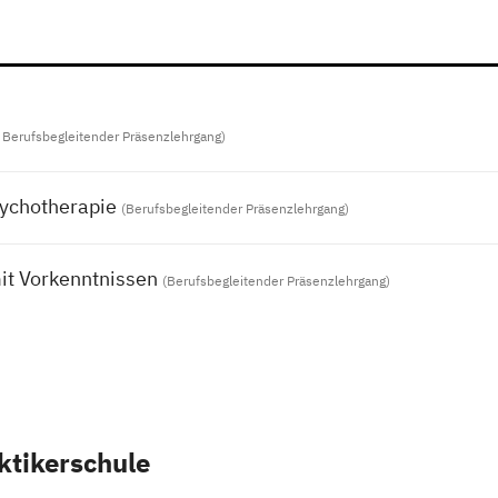
t, Berufsbegleitender Präsenzlehrgang)
sychotherapie
(Berufsbegleitender Präsenzlehrgang)
mit Vorkenntnissen
(Berufsbegleitender Präsenzlehrgang)
tikerschule