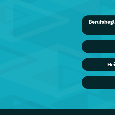
Berufsbegl
Hei