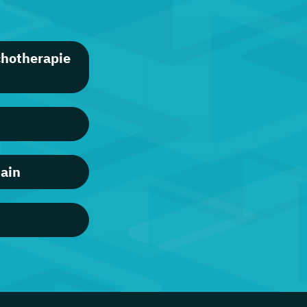
chotherapie
Main