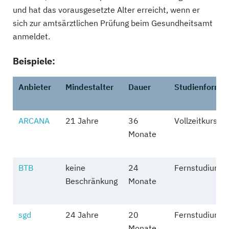
und hat das vorausgesetzte Alter erreicht, wenn er
sich zur amtsärztlichen Prüfung beim Gesundheitsamt
anmeldet.
Beispiele:
Anbieter
Mindestalter
Dauer
Studienform
ARCANA
21 Jahre
36
Vollzeitkurs
Monate
BTB
keine
24
Fernstudium
Beschränkung
Monate
sgd
24 Jahre
20
Fernstudium
Monate