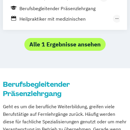
Bayreuth
Kempten
Altötting
Berufsbegleitender Präsenzlehrgang
Heilpraktiker mit medizinischen
Kenntnissen
Heilpraktiker ohne medizinische
Kenntnisse
Alle 1 Ergebnisse ansehen
Sektoraler Heilpraktiker
Berufsbegleitender
Präsenzlehrgang
Geht es um die berufliche Weiterbildung, greifen viele
Berufstätige auf Fernlehrgänge zurück. Häufig werden
diese für fachliche Spezialisierungen genutzt oder um mehr
Verantwortung im Betrieb zu übernehmen. Gerade wenn