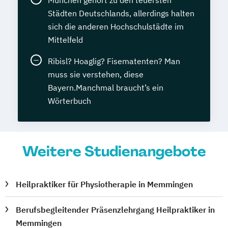
München gehört zu den teuersten
Städten Deutschlands, allerdings halten
sich die anderen Hochschulstädte im
Mittelfeld
Ribisl? Hoaglig? Fisematenten? Man
muss sie verstehen, diese
Bayern.Manchmal braucht’s ein
Wörterbuch
Weitere Studienangebote
Heilpraktiker für Physiotherapie in Memmingen
Berufsbegleitender Präsenzlehrgang Heilpraktiker in
Memmingen