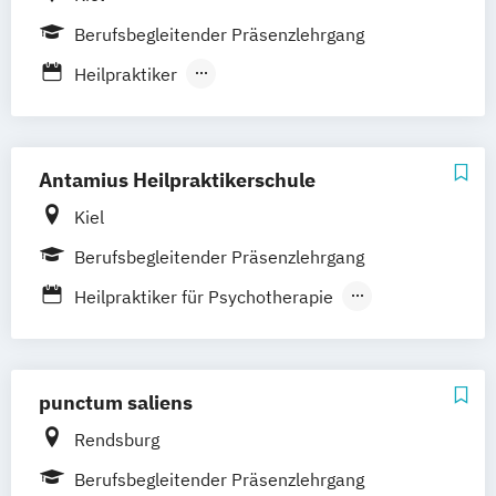
Massagetherapie
Osnabrück
Passau
Regensburg
Osteopathie Ausbildung
Berufsbegleitender Präsenzlehrgang
Rosenheim
Rostock
Saarbrücken
Psychologische Beratung
Heilpraktiker
Siegen
Stuttgart
Trier
Tübingen
Ulm
Tierheilpraktiker
Heilpraktikerausbildung für Psychotherapie
Villingen-Schwenningen
Würzburg
Zürich
Ästhetische ganzheitliche Therapie bei den
Paracelsus Gesundheitsakademien
Antamius Heilpraktikerschule
Kiel
Berufsbegleitender Präsenzlehrgang
Heilpraktiker für Psychotherapie
Heilpraktikerausbildung
punctum saliens
Rendsburg
Berufsbegleitender Präsenzlehrgang