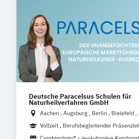
Deutsche Paracelsus Schulen für
Naturheilverfahren GmbH
Aachen
Augsburg
Berlin
Bielefeld
Bremen
Chemnitz
Dortmund
Dresd
Vollzeit
Berufsbegleitender Präsenzle
Erfurt
Essen
Frankfurt am Main
Fre
Fernlehrgang
Combinology® – evolutionäre Kombinat