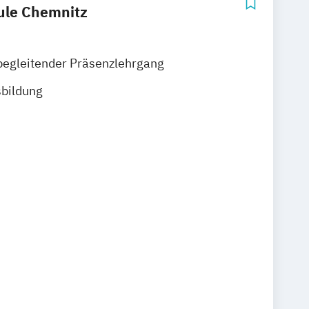
hule Chemnitz
begleitender Präsenzlehrgang
sbildung