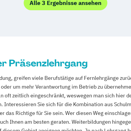
Alle 3 Ergebnisse ansehen
er Präsenzlehrgang
dung, greifen viele Berufstätige auf Fernlehrgänge zurü
zt oder um mehr Verantwortung im Betrieb zu übernehm
n oft zeitlich eingeschränkt, weswegen man sich hier d
 Interessieren Sie sich für die Kombination aus Schulm
ker das Richtige für Sie sein. Wer diesen Weg einschlage
auch Ihnen am besten geraten. Weiterbildungen hingegen
uf diesem Gebiet aneignen möchten. Je nach Lehrgang b