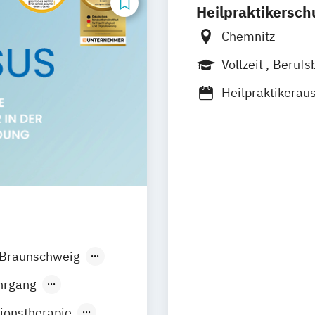
Heilpraktikersc
Chemnitz
Vollzeit
Berufs
Heilpraktikerau
Braunschweig
en
Düsseldorf
hrgang
iburg
Gießen
ionstherapie