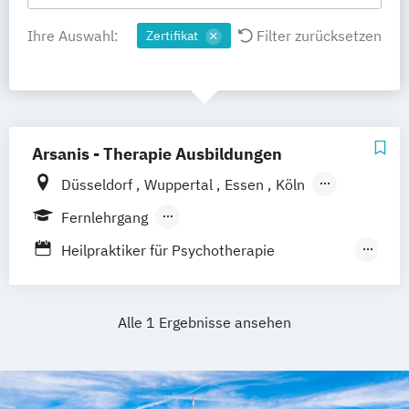
Ihre Auswahl:
Filter zurücksetzen
Zertifikat
Arsanis - Therapie Ausbildungen
Düsseldorf
Wuppertal
Essen
Köln
Aachen
Pforzheim
Online
Fernlehrgang
Berufsbegleitender Präsenzlehrgang
Heilpraktiker für Psychotherapie
Ausbildung
Heilpraktiker-Ausbildung
Alle 1 Ergebnisse ansehen